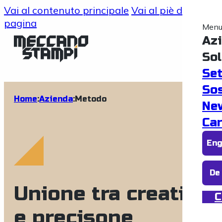
Vai al contenuto principale
Vai al piè di
pagina
Men
Az
Sol
Set
Sos
Home
:
Azienda
:
Metodo
Ne
Ca
En
De
Unione tra creativit
C
e precisone