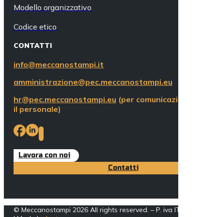
Modello organizzativo
Codice etico
CONTATTI
info@meccanostampi.it
amministrazione@pec.meccanostampi.eu
hr@pec.meccanostampi.eu
(per comunicazioni ineren
il personale)
Lavora con noi
Contatti
© Meccanostampi 2026 All rights reserved. – P. iva IT005162002