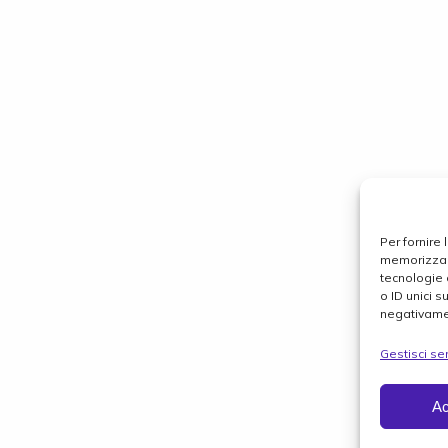
Per fornire
memorizzare
tecnologie 
o ID unici s
negativamen
Gestisci ser
Ac