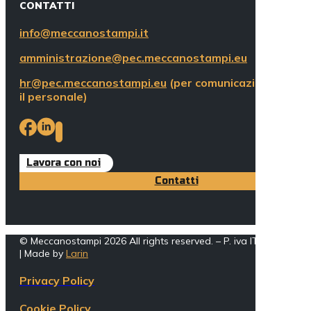
CONTATTI
info@meccanostampi.it
amministrazione@pec.meccanostampi.eu
hr@pec.meccanostampi.eu
(per comunicazioni ineren
il personale)
Lavora con noi
Contatti
© Meccanostampi 2026 All rights reserved. – P. iva IT005162002
| Made by
Larin
Privacy Policy
Cookie Policy