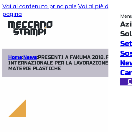
Vai al contenuto principale
Vai al piè di
pagina
Men
Az
Sol
Set
Sos
Home
:
News
:
PRESENTI A FAKUMA 2018, FIERA
Ne
INTERNAZIONALE PER LA LAVORAZIONE DELLE
MATERIE PLASTICHE
Ca
C