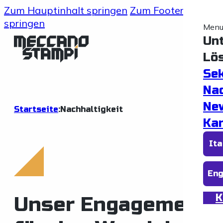
Zum Hauptinhalt springen
Zum Footer
springen
Men
Un
Lö
Se
Nac
Ne
Startseite
:
Nachhaltigkeit
Kar
Ita
En
K
Unser Engagement