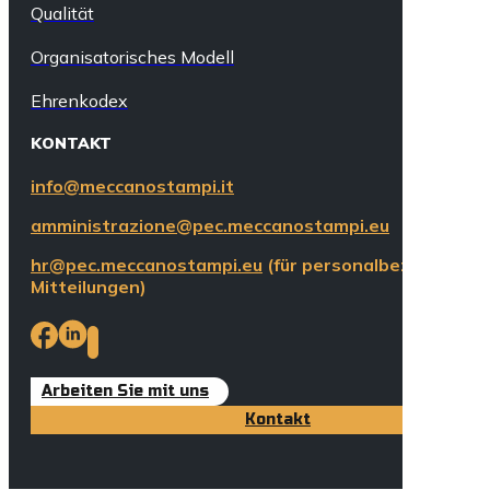
Qualität
Organisatorisches Modell
Ehrenkodex
KONTAKT
info@meccanostampi.it
amministrazione@pec.meccanostampi.eu
hr@pec.meccanostampi.eu
(für personalbezogene
Mitteilungen)
Arbeiten Sie mit uns
Kontakt