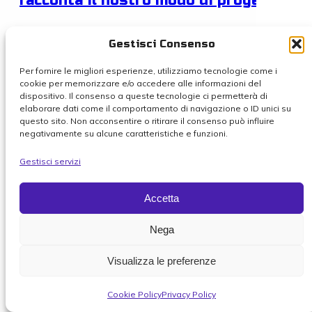
racconta il nostro modo di progettare
Gestisci Consenso
Dal 4 al 7 maggio 2026 Meccanostampi sarà a
IFAT Munich, la fiera internazionale di riferiment
Per fornire le migliori esperienze, utilizziamo tecnologie come i
cookie per memorizzare e/o accedere alle informazioni del
in tema di sostenibilità e materiali per le
dispositivo. Il consenso a queste tecnologie ci permetterà di
tecnologie ambientali,...
elaborare dati come il comportamento di navigazione o ID unici su
questo sito. Non acconsentire o ritirare il consenso può influire
negativamente su alcune caratteristiche e funzioni.
Gestisci servizi
Accetta
Nega
Visualizza le preferenze
Cookie Policy
Privacy Policy