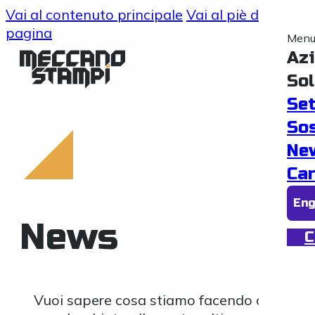
Vai al contenuto principale
Vai al piè di
pagina
Men
Az
Sol
Set
Sos
Ne
Ca
En
News
C
Vuoi sapere cosa stiamo facendo ora? Dai